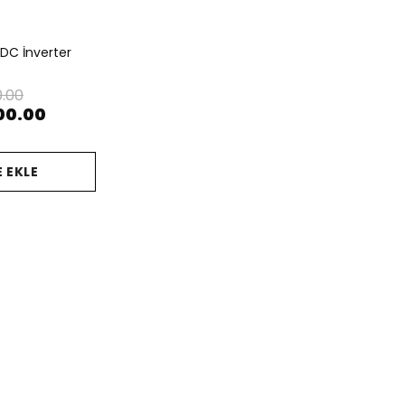
 DC İnverter
0.00
00.00
 EKLE