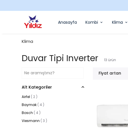
Anasayfa
Kombi
Klima
Klima
Duvar Tipi Inverter
13
ürün
Fiyat artan
Alt Kategoriler
Airfel
(
2
)
Baymak
(
4
)
Bosch
(
4
)
Viesmann
(
3
)