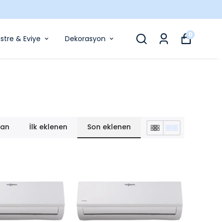
0
stre & Eviye
Dekorasyon
lan
İlk eklenen
Son eklenen