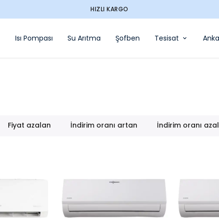
HIZLI KARGO
Isı Pompası
Su Arıtma
Şofben
Tesisat
Anka
Fiyat azalan
İndirim oranı artan
İndirim oranı aza