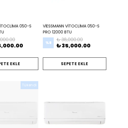
İTOCLİMA 050-S
VİESSMANN VİTOCLİMA 050-S
TU
PRO 12000 BTU
,000.00
₺ 38,000.00
%
8
5,000.00
₺ 35,000.00
PETE EKLE
SEPETE EKLE
Tükendi