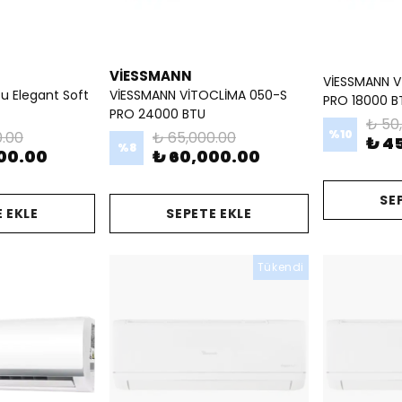
VİESSMANN
VİESSMANN V
u Elegant Soft
VİESSMANN VİTOCLİMA 050-S
PRO 18000 B
PRO 24000 BTU
₺ 50
%
10
0.00
₺ 65,000.00
₺ 4
%
8
00.00
₺ 60,000.00
SE
 EKLE
SEPETE EKLE
Tükendi