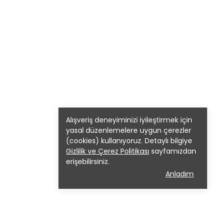
Alışveriş deneyiminizi iyileştirmek için
yasal düzenlemelere uygun çerezler
(cookies) kullanıyoruz. Detaylı bilgiye
Gizlilik ve Çerez Politikası
sayfamızdan
erişebilirsiniz.
Anladım