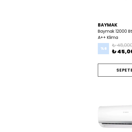
BAYMAK
Baymak 12000 Bt
A++ Klima
₺ 48,00
%
6
₺ 45,0
SEPETE