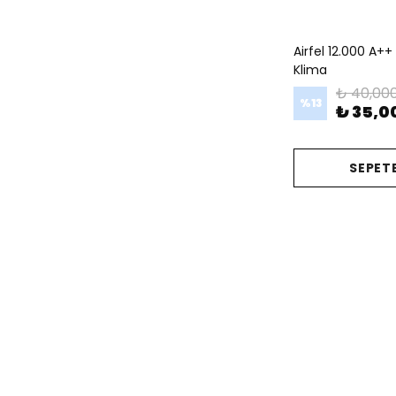
Airfel 12.000 A++
Klima
₺ 40,00
%
13
₺ 35,0
SEPETE