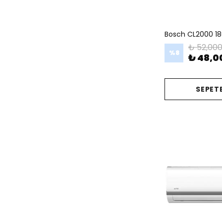
Bosch CL2000 18
₺ 52,000
%
8
₺ 48,0
SEPETE