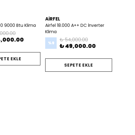
AİRFEL
0 9000 Btu Klima
Airfel 18.000 A++ DC İnverter
Klima
,000.00
4,000.00
₺ 54,000.00
%
9
₺ 49,000.00
PETE EKLE
SEPETE EKLE