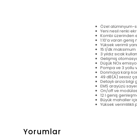
Özel alüminyum-sil
Yeni nesil renki ekr
Kombi üzerinden en
1:10’a varan geniş
Yüksek verimli ya
15 l/dk maksimum s
3 yıldız sıcak kull
Gelişmiş otomasyon
Düşük NOx emisyonu
Pompa ve 3 yollu 
Donmaya karşı k
49 dB(A) sessiz ç
Detaylı arıza bilgi
EMS arayüzü sayesi
On/off ve modülas
12 l geniş genleşm
Büyük mahaller içi
Yüksek verimlilikl
Yorumlar