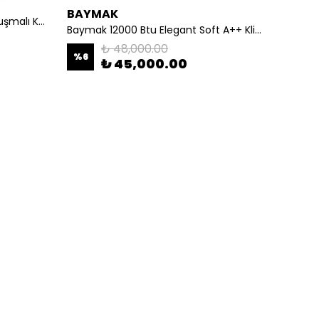
BAYMAK
BAYM
Airfel Digifel Premix 26 Kw Yoğuşmalı Kombi
Baymak 12000 Btu Elegant Soft A++ Klima
BAYMAK
₺ 48,000.00
%
6
%
11
₺ 45,000.00