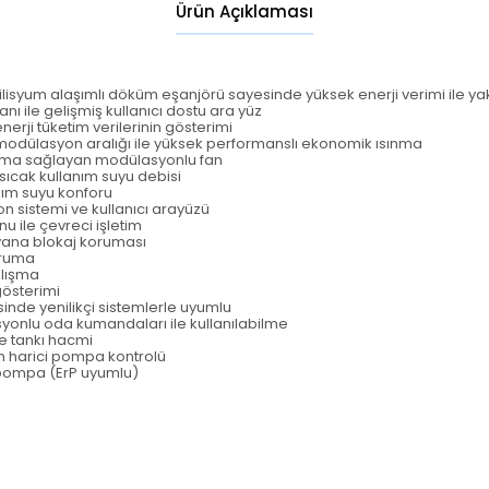
Ürün Açıklaması
isyum alaşımlı döküm eşanjörü sayesinde yüksek enerji verimi ile yak
anı ile gelişmiş kullanıcı dostu ara yüz
erji tüketim verilerinin gösterimi
 modülasyon aralığı ile yüksek performanslı ekonomik ısınma
nma sağlayan modülasyonlu fan
ıcak kullanım suyu debisi
anım suyu konforu
 sistemi ve kullanıcı arayüzü
 ile çevreci işletim
vana blokaj koruması
oruma
alışma
 gösterimi
nde yenilikçi sistemlerle uyumlu
yonlu oda kumandaları ile kullanılabilme
e tankı hacmi
n harici pompa kontrolü
i pompa (ErP uyumlu)