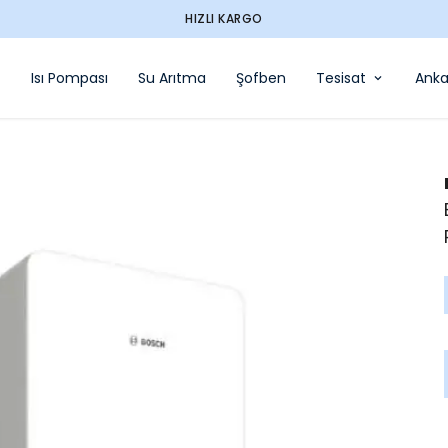
HIZLI KARGO
Isı Pompası
Su Arıtma
Şofben
Tesisat
Anka