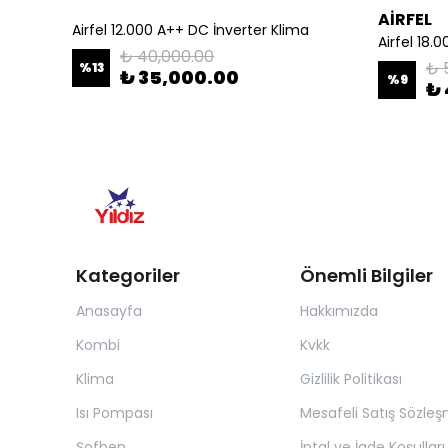
AİRFEL
Bosch AF4300A33-3 Mini Vrf Dış Ünite 33 KW
Airfel 12.000 A++ DC İnverter Klima
Airfel 18.
₺ 40,000.00
₺ 
%
13
₺ 35,000.00
%
9
₺ 
Kategoriler
Önemli Bilgiler
Anasayfa
Hakkımızda
Kombi
Kvkk
Klima
Gizlilik Politikası
Isı Pompası
Mesafeli Satış Sözleş
Şofben
İptal ve İade Koşulları