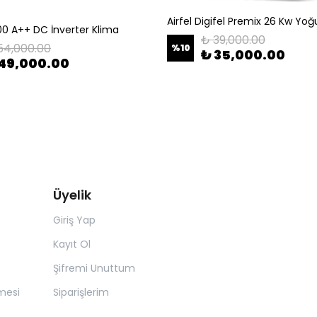
000 A++ DC İnverter Klima
₺ 39,000.00
54,000.00
%
10
₺ 35,000.00
49,000.00
Üyelik
Giriş Yap
Kayıt Ol
Şifremi Unuttum
mesi
Siparişlerim