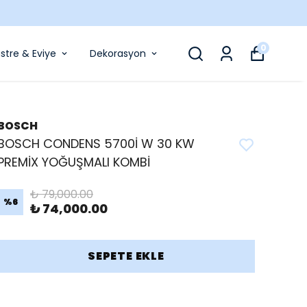
0
stre & Eviye
Dekorasyon
BOSCH
BOSCH CONDENS 5700İ W 30 KW
PREMİX YOĞUŞMALI KOMBİ
₺ 79,000.00
%
6
₺ 74,000.00
SEPETE EKLE