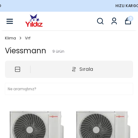
HIZLI KARGO
0
Klima
Vrf
Viessmann
9
ürün
Sırala