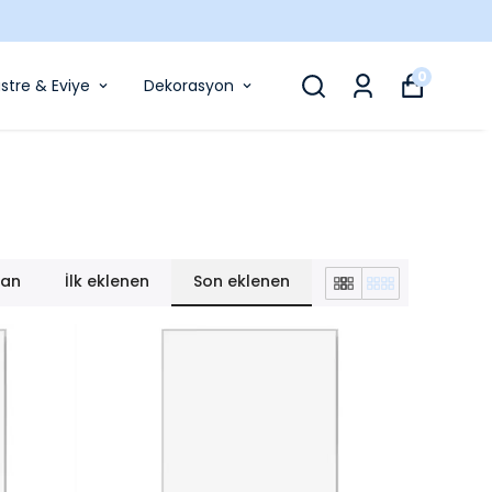
0
stre & Eviye
Dekorasyon
lan
İlk eklenen
Son eklenen