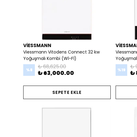
VİESSMANN
VİESSM
Viessmann Vitodens Connect 32 kw
Viessmann
Yoğuşmalı Kombi (Wİ-Fİ)
Yoğuşmal
₺ 68,625.00
₺ 
%
8
%
19
₺ 63,000.00
₺ 
SEPETE EKLE