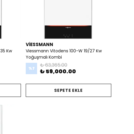
VİESSMANN
/35 Kw
Viessmann Vitodens 100-W 19/27 Kw
Yoğuşmalı Kombi
₺ 63,365.00
%
7
₺ 59,000.00
SEPETE EKLE