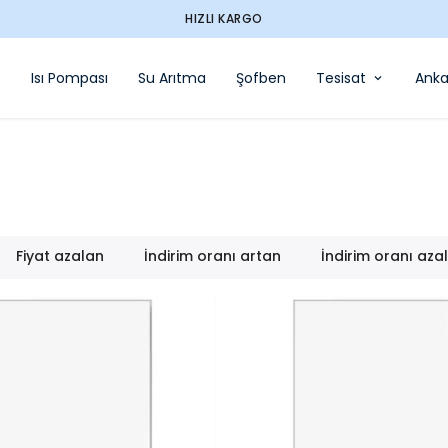
HIZLI KARGO
Isı Pompası
Su Arıtma
Şofben
Tesisat
Anka
Fiyat azalan
İndirim oranı artan
İndirim oranı aza