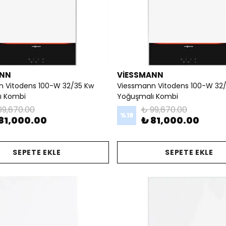
ANN
VİESSMANN
 Vitodens 100-W 32/35 Kw
Viessmann Vitodens 100-W 32
ı Kombi
Yoğuşmalı Kombi
99,670.00
₺ 99,670.00
%
19
81,000.00
₺ 81,000.00
SEPETE EKLE
SEPETE EKLE