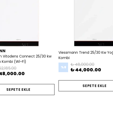
ANN
Viessmann Trend 25/30 Kw Yo
n Vitodens Connect 25/30 kw
Kombi
 Kombi (Wİ-Fİ)
₺ 48,000.00
%
8
52,185.00
₺ 44,000.00
48,000.00
SEPETE EKLE
SEPETE EKLE