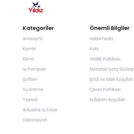
Kategoriler
Önemli Bilgiler
Anasayfa
Hakkımızda
Kombi
Kvkk
Klima
Gizlilik Politikası
Isı Pompası
Mesafeli Satış Sözleş
Şofben
İptal ve İade Koşulları
Su Arıtma
Çerez Politikası
Tesisat
Kullanım Koşulları
Ankastre & Eviye
Dekorasyon