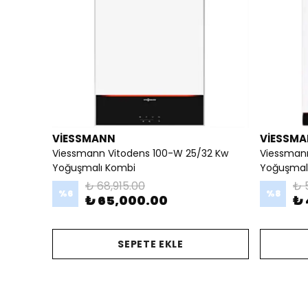
VİESSMANN
VİESSM
Viessmann Vitodens 100-W 25/32 Kw
Viessman
Yoğuşmalı Kombi
Yoğuşmalı
₺ 68,915.00
₺ 
%
6
%
8
₺ 65,000.00
₺ 
SEPETE EKLE