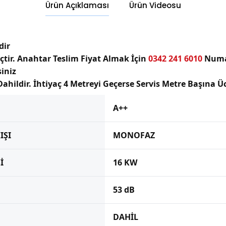
Ürün Açıklaması
Ürün Videosu
dir
çtir. Anahtar Teslim Fiyat Almak İçin
0342 241 6010
Numar
siniz
ahildir. İhtiyaç 4 Metreyi Geçerse Servis Metre Başına Üc
A++
IŞI
MONOFAZ
İ
16 KW
53 dB
DAHİL