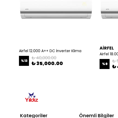
AİRFEL
Bosch AF4300A33-3 Mini Vrf Dış Ünite 33 KW
Airfel 12.000 A++ DC İnverter Klima
Airfel 18.
₺ 40,000.00
₺ 
%
13
₺ 35,000.00
%
9
₺ 
Kategoriler
Önemli Bilgiler