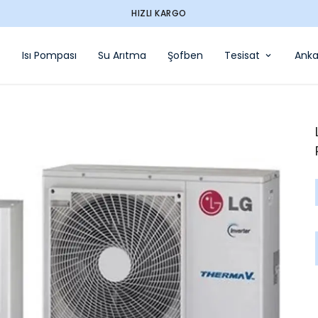
HIZLI KARGO
Isı Pompası
Su Arıtma
Şofben
Tesisat
Anka