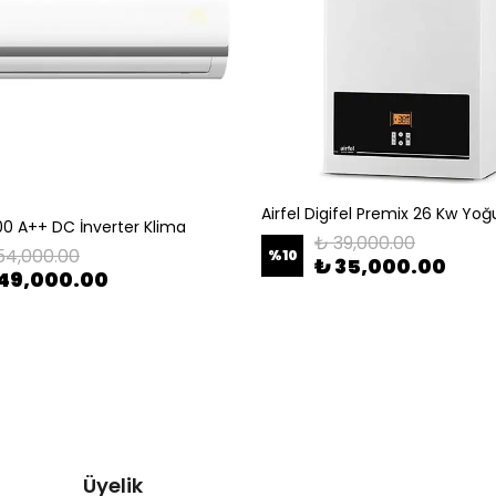
000 A++ DC İnverter Klima
₺ 39,000.00
54,000.00
%
10
₺ 35,000.00
49,000.00
Üyelik