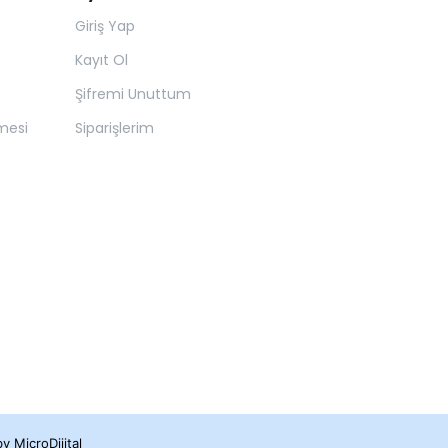
Giriş Yap
Kayıt Ol
Şifremi Unuttum
mesi
Siparişlerim
 by
MicroDijital