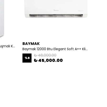
BAYMAK
BAYM
Airfel Digifel Premix 26 Kw Yoğuşmalı Kombi
Baymak 12000 Btu Elegant Soft A++ Klima
BAYMAK
₺ 48,000.00
%
6
%
11
₺ 45,000.00