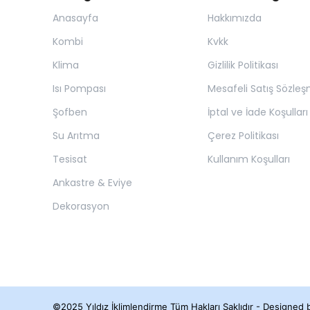
Anasayfa
Hakkımızda
Kombi
Kvkk
Klima
Gizlilik Politikası
Isı Pompası
Mesafeli Satış Sözleş
Şofben
İptal ve İade Koşulları
Su Arıtma
Çerez Politikası
Tesisat
Kullanım Koşulları
Ankastre & Eviye
Dekorasyon
©2025 Yıldız İklimlendirme Tüm Hakları Saklıdır - Designed