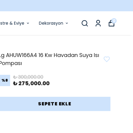
0
stre & Eviye
Dekorasyon
Lg AHUW166A4 16 Kw Havadan Suya Isı
Pompası
₺ 300,000.00
%
8
₺ 275,000.00
SEPETE EKLE